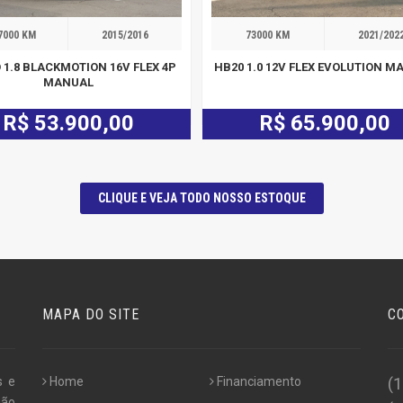
7000 KM
2015/2016
73000 KM
2021/202
1.8 BLACKMOTION 16V FLEX 4P
HB20 1.0 12V FLEX EVOLUTION 
MANUAL
R$ 53.900,00
R$ 65.900,00
CLIQUE E VEJA TODO NOSSO ESTOQUE
MAPA DO SITE
C
s e
Home
Financiamento
(
não