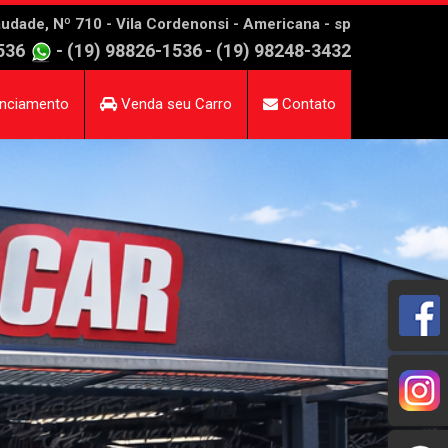
udade, Nº 710 - Vila Cordenonsi - Americana - sp
536
- (19) 98826-1536
- (19) 98248-3432
nciamento
Venda seu Carro
Contato