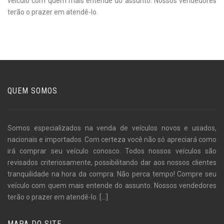
veículo com quem mais entende do assunto. Nossos vendedores
terão o prazer em atendê-lo.
QUEM SOMOS
Somos especializados na venda de veículos novos e usados,
nacionais e importados. Com certeza você não só apreciará como
irá comprar seu veículo conosco. Todos nossos veículos são
revisados criteriosamente, possibilitando dar aos nossos clientes
tranquilidade na hora da compra. Não perca tempo! Compre seu
veículo com quem mais entende do assunto. Nossos vendedores
terão o prazer em atendê-lo.
[...]
MAPA DO SITE