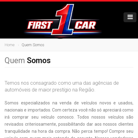
Home
Quem Somos
Quem
Somos
Temos nos consagrado como uma das agências de
automóveis de maior prestígio na Região.
Somos especializados na venda de veículos novos e usados,
nacionais e importados. Com certeza você não só apreciará como
irá comprar seu veículo conosco. Todos nossos veículos são
revisados criteriosamente, possibilitando dar aos nossos clientes
tranquilidade na hora da compra. Não perca tempo! Compre seu